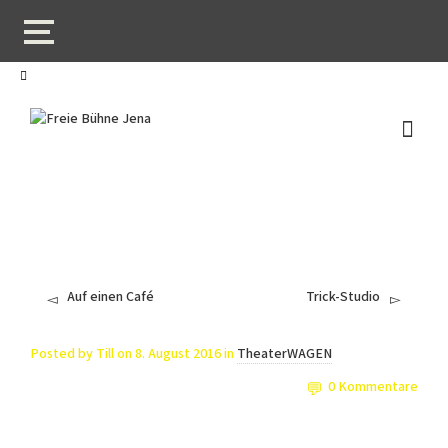
I'm looking for
product
in a size
size
.
Show me the
colour
items.
Super Search
Auf einen Café
Trick-Studio
Posted by
Till
on
8. August 2016
in
TheaterWAGEN
0 Kommentare