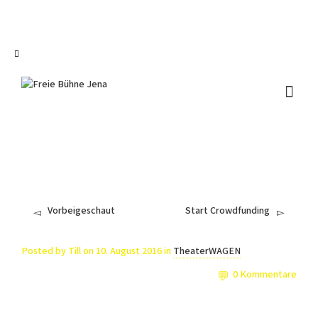
I'm looking for
product
in a size
size
.
Show me the
colour
items.
Super Search
Vorbeigeschaut
Start Crowdfunding
Posted by
Till
on
10. August 2016
in
TheaterWAGEN
0 Kommentare