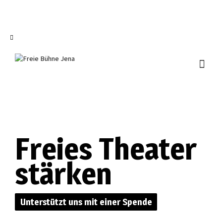
I'm looking for
product
in a size
size
.
Show me the
colour
items.
Super Search
Freies Theater
stärken
Unterstützt uns mit einer Spende