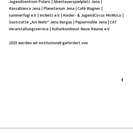
Jugendzentrum Polaris | Abenteuerspielplatz Jena |
Kassablanca Jena | Planetarium Jena | Café Wagner |
summerfugl e.V. | InsNetz e.V. | Kinder- & JugendCircus MoMoLo |
Gaststätte „Am Wehr“ Jena Burgau | Papiermühle Jena | CAT
Veranstaltungsservice | Kulturkombinat Neue Räume e.V.
2025 werden wir institutionell gefördert von