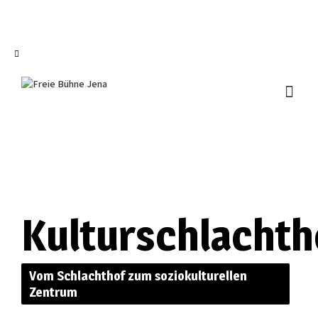
I'm looking for
product
in a size
size
.
Show me the
colour
items.
Super Search
Kulturschlachth
Vom Schlachthof zum soziokulturellen
Zentrum