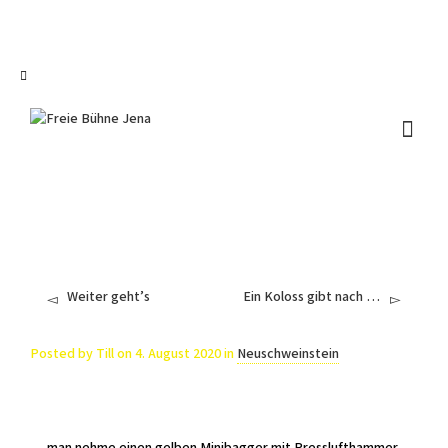
I'm looking for
product
in a size
size
.
Show me the
colour
items.
Super Search
Weiter geht’s
Ein Koloss gibt nach …
Posted by
Till
on
4. August 2020
in
Neuschweinstein