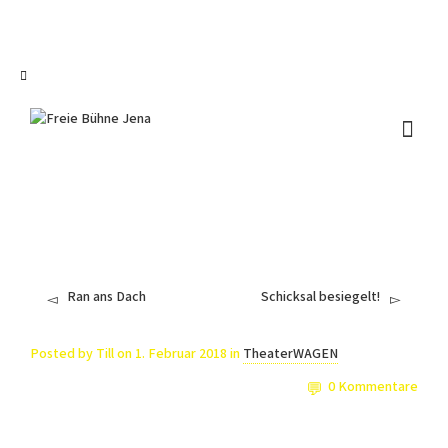
I'm looking for
product
in a size
size
.
Show me the
colour
items.
Super Search
Ran ans Dach
Schicksal besiegelt!
Posted by
Till
on
1. Februar 2018
in
TheaterWAGEN
0 Kommentare