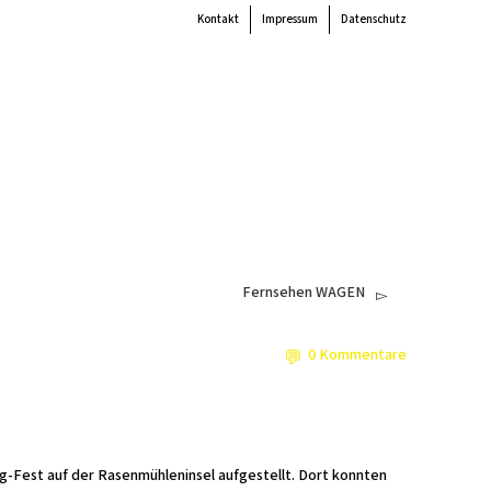
Kontakt
Impressum
Datenschutz
 the
colour
items.
Super Search
end
Akteur:innen
Verein
Mitmachen
Unterstützen
Newsletter
Fernsehen WAGEN
0 Kommentare
-Fest auf der Rasenmühleninsel aufgestellt. Dort konnten