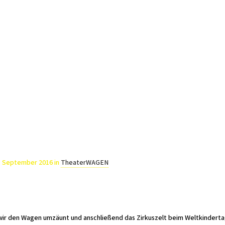
I'm looking for
product
in a size
size
. Show me
Aktuelles
Spielplan
Projekte
Freie Bühne Atelier
Kinder und Jug
. September 2016
in
TheaterWAGEN
r den Wagen umzäunt und anschließend das Zirkuszelt beim Weltkindertag