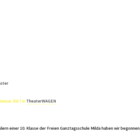
I'm looking for
product
in a size
size
. Show me
Aktuelles
Spielplan
Projekte
Freie Bühne Atelier
Kinder und Jug
nster
 Januar 2017
in
TheaterWAGEN
ern einer 10. Klasse der Freien Ganztagsschule Milda haben wir begonnen