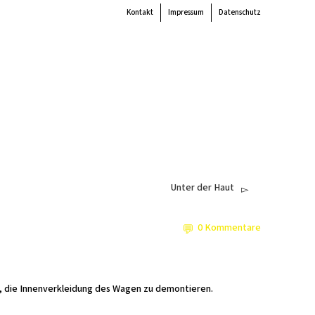
Kontakt
Impressum
Datenschutz
 the
colour
items.
Super Search
end
Akteur:innen
Verein
Mitmachen
Unterstützen
Newsletter
Unter der Haut
0 Kommentare
, die Innenverkleidung des Wagen zu demontieren.