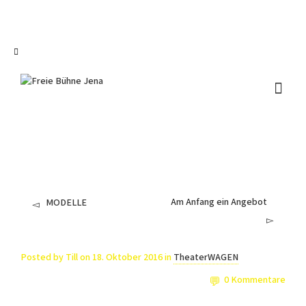
I'm looking for
product
in a size
size
.
Show me the
colour
items.
Super Search
Am Anfang ein Angebot
MODELLE
Posted by
Till
on
18. Oktober 2016
in
TheaterWAGEN
0 Kommentare