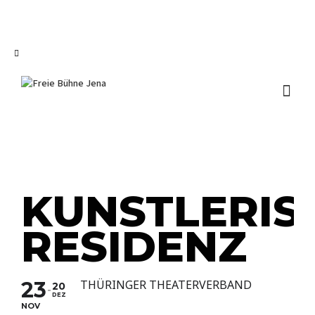
I'm looking for
product
in a size
size
.
Show me the
colour
items.
Super Search
KÜNSTLERIS
RESIDENZ
23
THÜRINGER THEATERVERBAND
20
DEZ
NOV