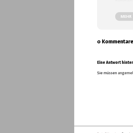
Nimmerla
Beginn: 17
MEHR
Eintritt: 
In der Th
Leitung:
0 Kommentar
Foto: He
Eine Antwort hinte
Sie müssen
angemel