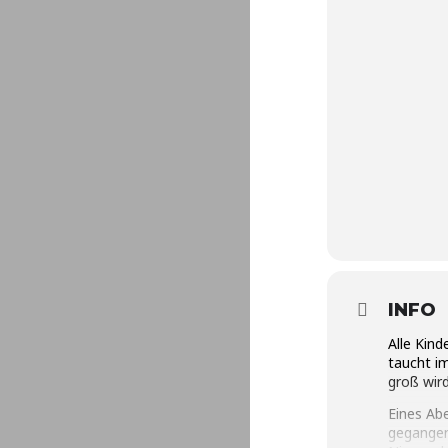
INFO
Alle Kind
taucht im
groß wird
Eines Abe
gegangen