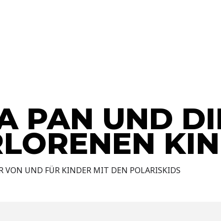
I'm looking for
product
in a size
size
. Show me
Aktuelles
Spielplan
Projekte
Freie Bühne Atelier
Kinder und Jug
A PAN UND DI
RLORENEN KI
R VON UND FÜR KINDER MIT DEN POLARISKIDS