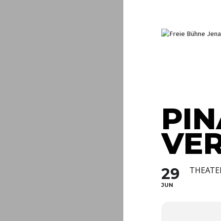
PIN
VE
29
THEATE
JUN