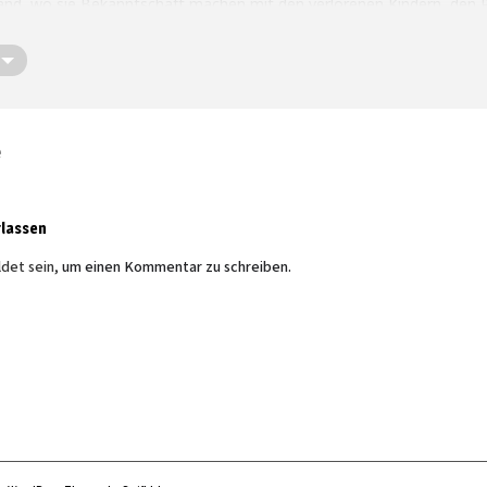
nd, wo sie Bekanntschaft machen mit den verlorenen Kindern, den P
:00 Uhr
FREI,
Spenden erwünscht
eaterhalle im Kulturschlachthof
 Steve Kußin
e
idi Gumpert
rlassen
det sein,
um einen Kommentar zu schreiben.