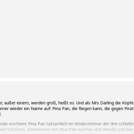
er, außer einem, werden groß, heißt es. Und als Mrs Darling die Köpfe
mer wieder ein Name auf: Pina Pan, die fliegen kann, die gegen Pira
.
nds erscheint Pina Pan tatsächlich im Kinderzimmer der drei schlafe
en Schatten. Gemeinsam mit Pina Pan machen sich Wendy und ihre 