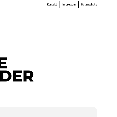
Kontakt
Impressum
Datenschutz
 the
colour
items.
Super Search
end
Akteur:innen
Verein
Mitmachen
Unterstützen
Newsletter
E
NDER