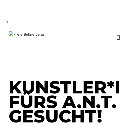
I'm looking for
product
in a size
size
.
Show me the
colour
items.
Super Search
KÜNSTLER*I
FÜRS A.N.T.
onal
GESUCHT!