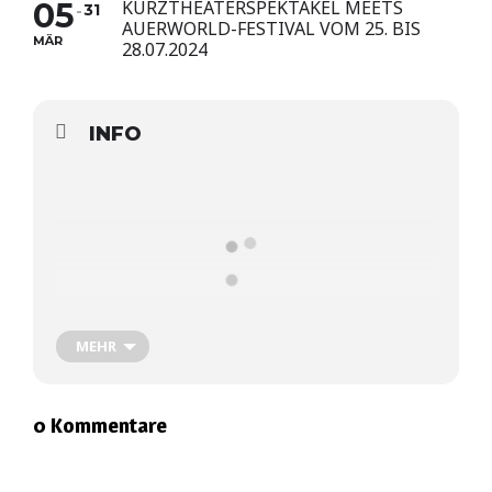
05
KURZTHEATERSPEKTAKEL MEETS
31
AUERWORLD-FESTIVAL VOM 25. BIS
MÄR
28.07.2024
INFO
MEHR
HERZLICH WILLKOMMEN BEIM A.N.T. – DEM
AUERWORLD NATIONAL THEATER!
0 Kommentare
Wir bewegen uns 2024 mit unserem TheaterWAGEN in
die Freie Bühne Wildbahn und gestalten erstmals auf
dem
Auerworld-Festival
einen Theaterspace