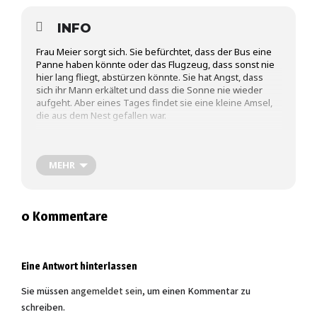
INFO
Frau Meier sorgt sich. Sie befürchtet, dass der Bus eine
Panne haben könnte oder das Flugzeug, dass sonst nie
hier lang fliegt, abstürzen könnte. Sie hat Angst, dass
sich ihr Mann erkältet und dass die Sonne nie wieder
aufgeht. Aber eines Tages findet sie eine kleine Amsel,
die aus dem Nest gefallen war.
Was frisst so eine kleine Amsel? Und wie lernt sie
Fliegen?
Eine kleine Geschichte über die Angst und wie man sie
MEHR
überwinden kann.
Paul Schmidtchen (Olbrich)
Regie:
Sabine Tischmeier
Ausstattung
:
0 Kommentare
Kristine Stahl
Spiel:
Für Kinder ab 5 Jahren. Es spielt Kristine Stahl
Eine Antwort hinterlassen
Mehr Infos
Sie müssen
angemeldet sein,
um einen Kommentar zu
schreiben.