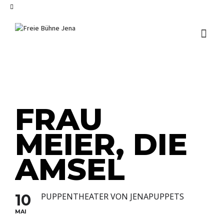
I'm looking for
product
in a size
size
.
Show me the
colour
items.
Super Search
FRAU
MEIER, DIE
AMSEL
10
PUPPENTHEATER VON JENAPUPPETS
MAI