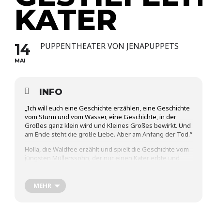
KATER
14
PUPPENTHEATER VON JENAPUPPETS
MAI
INFO
„Ich will euch eine Geschichte erzählen, eine Geschichte
vom Sturm und vom Wasser, eine Geschichte, in der
Großes ganz klein wird und Kleines Großes bewirkt. Und
am Ende steht die große Liebe. Aber am Anfang der Tod.“
Holla, die Waldfee erzählt und spielt die Geschichte vom
jüngsten Müllerssohn, der nur einen Kater erbte und
doch das große Glück fand.
: Kristine Stahl
Spiel
MEHR
: Anna Fülle
Regie
: Anja Mickolajetz
Figuren
Udo Hemmann
Musik: