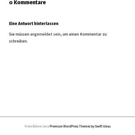
0 Kommentare
: Torsten Biehl
Foto
Eine Antwort hinterlassen
Sie müssen
angemeldet sein,
um einen Kommentar zu
schreiben.
Freie Bühne Jena
Premium WordPress Themes by Swift Ideas