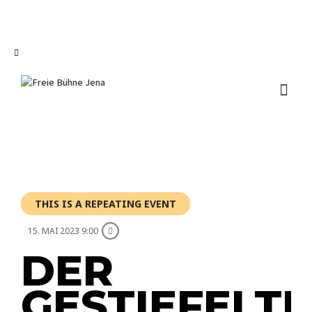
I'm looking for
product
in a size
size
.
Show me the
colour
items.
Super Search
THIS IS A REPEATING EVENT
15. MAI 2023 9:00
DER
GESTIEFELTE