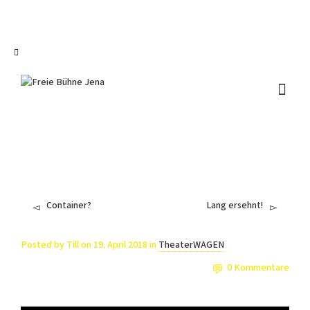
I'm looking for
product
in a size
size
.
Show me the
colour
items.
Super Search
Container?
Lang ersehnt!
Posted by
Till
on
19. April 2018
in
TheaterWAGEN
0 Kommentare