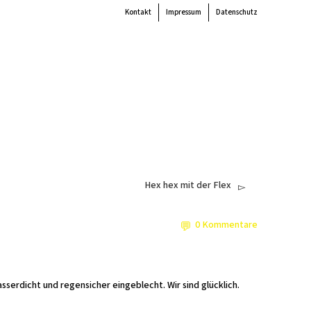
Kontakt
Impressum
Datenschutz
 the
colour
items.
Super Search
end
Akteur:innen
Verein
Mitmachen
Unterstützen
Newsletter
Hex hex mit der Flex
0 Kommentare
erdicht und regensicher eingeblecht. Wir sind glücklich.