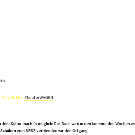
I'm looking for
product
in a size
size
. Show me
Aktuelles
Spielplan
Projekte
Freie Bühne Atelier
Kinder und Jug
ren
. März 2019
in
TheaterWAGEN
 JenaKultur macht’s möglich: Das Dach wird in den kommenden Wochen wass
Schülern vom SBSZ verblenden wir den Ortgang.