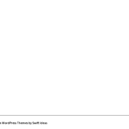
0
 WordPress Themes by Swift Ideas