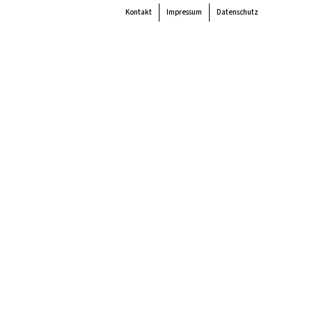
Kontakt
Impressum
Datenschutz
 the
colour
items.
Super Search
end
Akteur:innen
Verein
Mitmachen
Unterstützen
Newsletter
G
n
ch
.