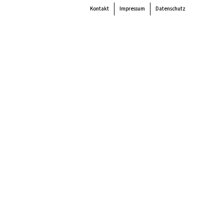
Kontakt
Impressum
Datenschutz
 the
colour
items.
Super Search
end
Akteur:innen
Verein
Mitmachen
Unterstützen
Newsletter