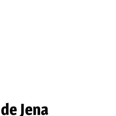
I'm looking for
product
in a size
size
. Show me
Aktuelles
Spielplan
Projekte
Freie Bühne Atelier
Kinder und Jug
 de Jena