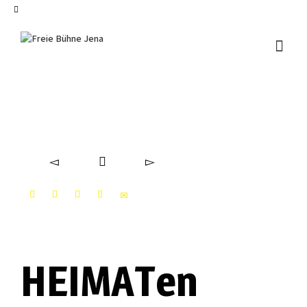
I'm looking for
product
in a size
size
.
Show me the
colour
items.
Super Search
HEIMATen