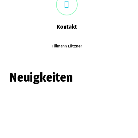
Kontakt
Tillmann Lützner
Neuigkeiten
Spaziergang im Wald
By
Till
on
9. Juli 2022
Zum Familienwandertag auf dem Forst stakste