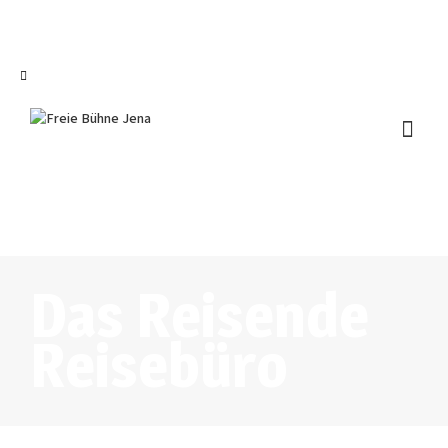
I'm looking for
product
in a size
size
.
Show me the
colour
items.
Super Search
Das Reisende
Reisebüro