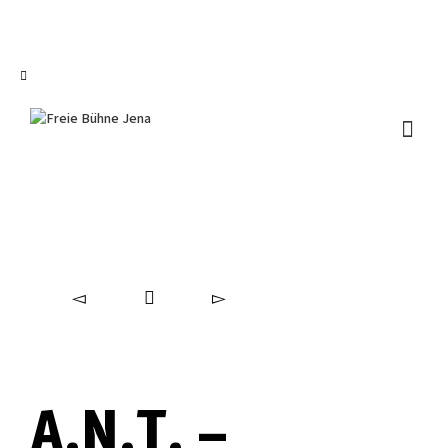
I'm looking for
product
in a size
size
.
Show me the
colour
items.
Super Search
A.N.T. –